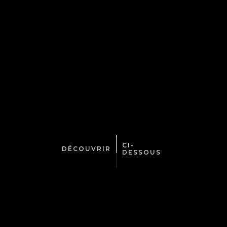
CI-
DÉCOUVRIR
DESSOUS
TOKYO
PORT HI-NODE,