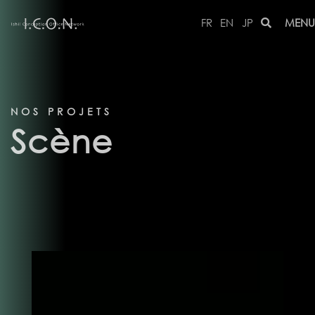
FR
EN
JP
MENU
Projets
NOS PROJETS
Scène